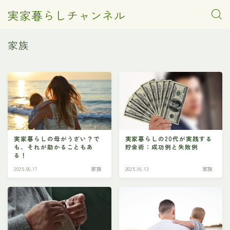
実家暮らしチャンネル
家族
実家暮らしの母がうざい？で
実家暮らしの20代が実践する
も、それが助かることもあ
貯金術：成功例と失敗例
る！
2025.06.17
家族
2025.06.13
家族