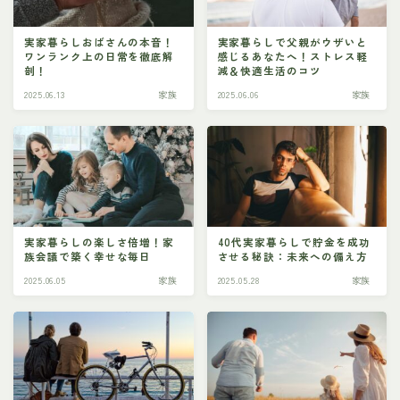
実家暮らしおばさんの本音！
実家暮らしで父親がウザいと
ワンランク上の日常を徹底解
感じるあなたへ！ストレス軽
剖！
減＆快適生活のコツ
2025.06.13
家族
2025.06.06
家族
実家暮らしの楽しさ倍増！家
40代実家暮らしで貯金を成功
族会議で築く幸せな毎日
させる秘訣：未来への備え方
2025.06.05
家族
2025.05.28
家族