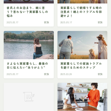
彼氏とのお泊まり、親に言
実家暮らしで朝帰りする時の
う？言わない？実家暮らしの
注意点！親とのトラブルを回
悩み
避せよ！
2025.05.17
家族
2025.05.17
家族
さよなら実家暮らし、最後の
実家暮らしでの家族トラブル
日に伝えたい”ありがとう”
を避けるためのステップ
2025.05.17
家族
2025.03.28
家族