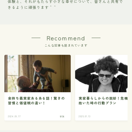
体験と、それがもたらす小さな幸せについて、皆さんと共有で
きるように頑張ります＾＾
Recommend
こんな記事も読まれています
金持ち義実家あるある話！驚きの
実家暮らしからの脱却！危機
習慣と価値観の違い！
抱いた時の行動プラン
2024.09.17
家族
2025.01.13