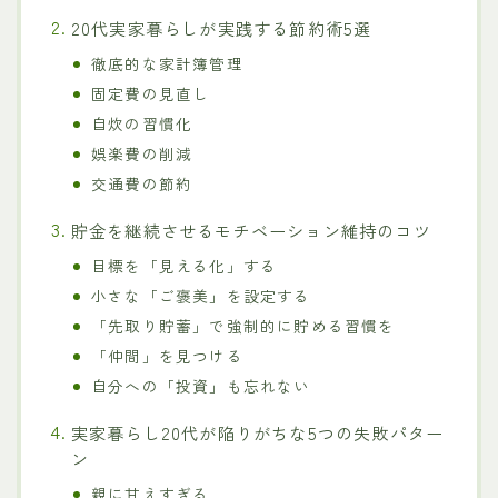
20代実家暮らしが実践する節約術5選
徹底的な家計簿管理
固定費の見直し
自炊の習慣化
娯楽費の削減
交通費の節約
貯金を継続させるモチベーション維持のコツ
目標を「見える化」する
小さな「ご褒美」を設定する
「先取り貯蓄」で強制的に貯める習慣を
「仲間」を見つける
自分への「投資」も忘れない
実家暮らし20代が陥りがちな5つの失敗パター
ン
親に甘えすぎる