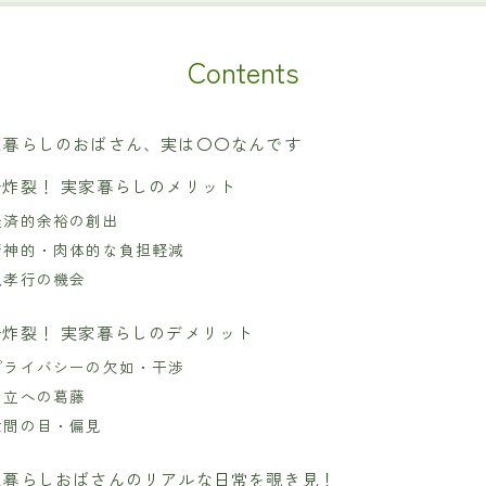
Contents
家暮らしのおばさん、実は〇〇なんです
音炸裂！ 実家暮らしのメリット
経済的余裕の創出
精神的・肉体的な負担軽減
親孝行の機会
音炸裂！ 実家暮らしのデメリット
プライバシーの欠如・干渉
自立への葛藤
世間の目・偏見
家暮らしおばさんのリアルな日常を覗き見！