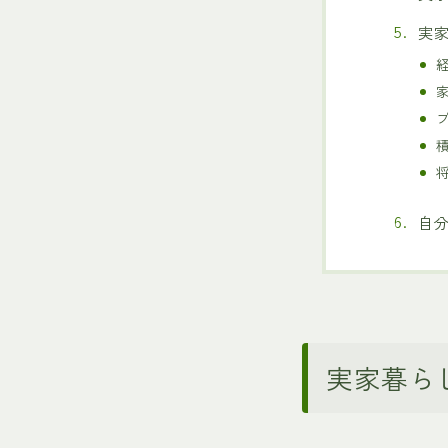
実
自
実家暮ら