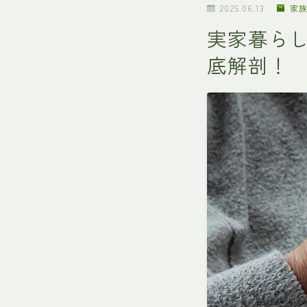
2025.06.13
家
実家暮ら
底解剖！