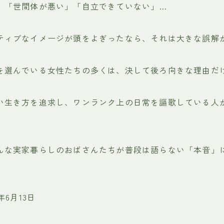
」「世間体が悪い」「自立できていない」…
ティブなイメージが頭をよぎったなら、それは大きな誤解
を選んでいる女性たちの多くは、決して後ろ向きな理由だ
い生き方を追求し、ワンランク上の日常を謳歌している人
んな実家暮らしのおばさんたちが普段は語らない「本音」
年6月13日