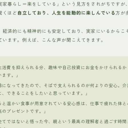
実家暮らし＝楽をしている」という見方をされがちですが
驚くほど
自立しており、人生を能動的に楽しんでいる
方が
、経済的にも精神的にも安定しており、実家にいるからこ
ています。例えば、こんな声が聞こえてきます。
生活費を抑えられる分、趣味や自己投資にお金をかけられるか
います。」
齢になってきたので、そばで支えられるのが何よりの安心。介
に、できることをしたいと思っています。」
ると温かい食事が用意されている安心感は、仕事で疲れた体と
高のプレゼントです。」
全てではないと悟った今、親という最高の理解者と過ごす時間