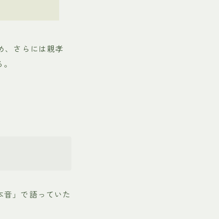
め、さらには親孝
る。
。
本音」で語っていた