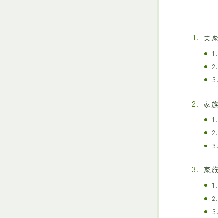
実
家
家