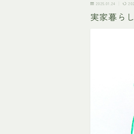
2025.01.24
20
実家暮ら