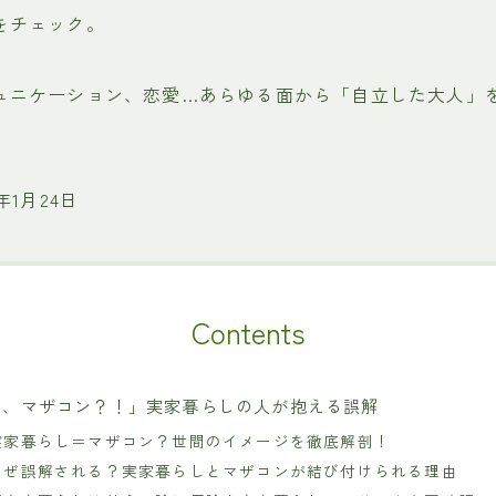
をチェック。
ュニケーション、恋愛…あらゆる面から「自立した大人」
年1月24日
Contents
え、マザコン？！」実家暮らしの人が抱える誤解
実家暮らし＝マザコン？世間のイメージを徹底解剖！
なぜ誤解される？実家暮らしとマザコンが結び付けられる理由