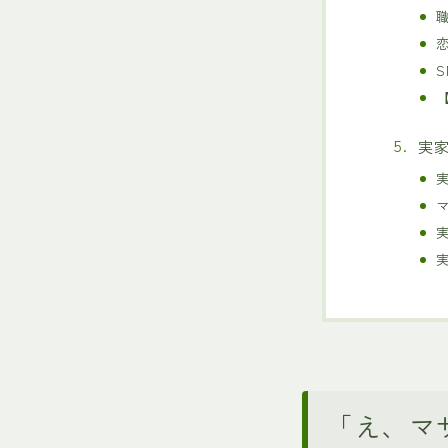
実
「え、マ