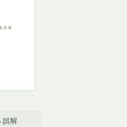
る方法
る誤解