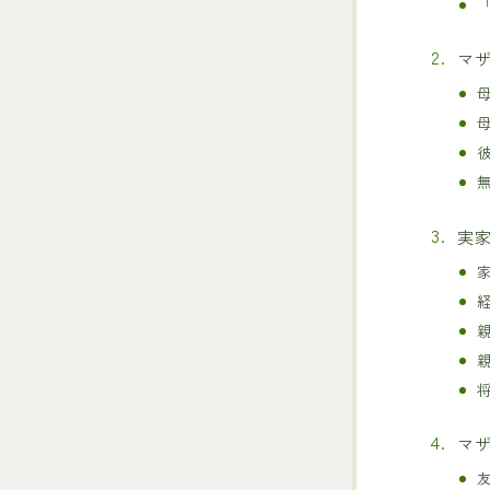
マ
実
マ