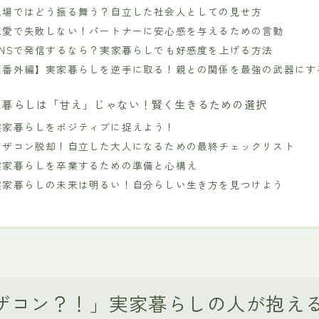
職場ではどう振る舞う？自立した社会人としての見せ方
恋愛で失敗しない！パートナーに安心感を与えるための言動
SNSで発信するなら？実家暮らしでも好感度を上げる方法
【番外編】実家暮らしを逆手に取る！親との関係を最強の武器にす
家暮らしは「甘え」じゃない！賢く生きるための選択
実家暮らしをポジティブに捉えよう！
マザコン脱却！自立した大人になるための最終チェックリスト
実家暮らしを卒業するための準備と心構え
実家暮らしの未来は明るい！自分らしい生き方を見つけよう
ザコン？！」実家暮らしの人が抱え