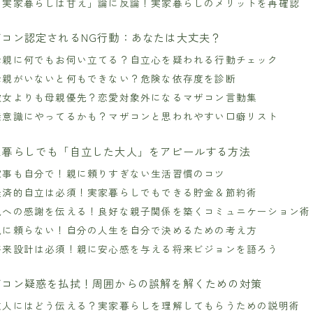
「実家暮らしは甘え」論に反論！実家暮らしのメリットを再確認
ザコン認定されるNG行動：あなたは大丈夫？
母親に何でもお伺い立てる？自立心を疑われる行動チェック
母親がいないと何もできない？危険な依存度を診断
彼女よりも母親優先？恋愛対象外になるマザコン言動集
無意識にやってるかも？マザコンと思われやすい口癖リスト
家暮らしでも「自立した大人」をアピールする方法
家事も自分で！親に頼りすぎない生活習慣のコツ
経済的自立は必須！実家暮らしでもできる貯金＆節約術
親への感謝を伝える！良好な親子関係を築くコミュニケーション術
親に頼らない！自分の人生を自分で決めるための考え方
将来設計は必須！親に安心感を与える将来ビジョンを語ろう
ザコン疑惑を払拭！周囲からの誤解を解くための対策
友人にはどう伝える？実家暮らしを理解してもらうための説明術