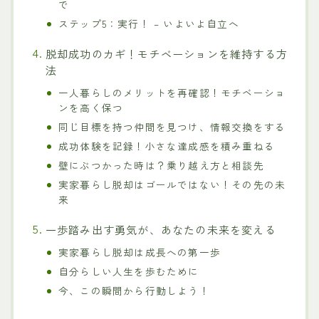
で
ステップ5：実行！ – いよいよ自立へ
脱却成功のカギ！モチベーションを維持する方
法
一人暮らしのメリットを再確認！モチベーショ
ンを高く保つ
同じ目標を持つ仲間を見つけ、情報交換をする
成功体験を記録！小さな達成感を積み重ねる
壁にぶつかった時は？乗り越え方と相談先
実家暮らし脱却はゴールではない！その先の未
来
一歩踏み出す勇気が、あなたの未来を変える
実家暮らし脱却は成長への第一歩
自分らしい人生を歩むために
今、この瞬間から行動しよう！