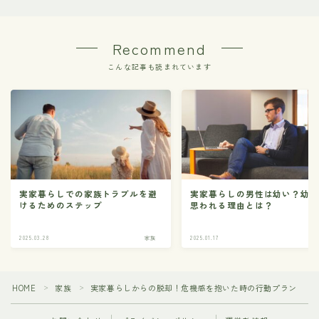
Recommend
こんな記事も読まれています
実家暮らしでの家族トラブルを避
実家暮らしの男性は幼い？幼
けるためのステップ
思われる理由とは？
2025.03.28
家族
2025.01.17
HOME
家族
実家暮らしからの脱却！危機感を抱いた時の行動プラン
＞
＞