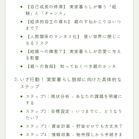
【自己成長の停滞】 実家暮らしが奪う「経
験」と「チャンス」
【経済的自立の遅れ】 親のすねかじりはいつ
まで？
【人間関係のマンネリ化】 狭い世界に閉じこ
もるリスク
【結婚への障害？】 実家暮らしが恋愛に与え
る影響
【親への負担】 知っておくべき親のホンネ
いざ行動！ 実家暮らし脱却に向けた具体的な
ステップ
ステップ1：現状分析 – あなたの課題を明確に
する
ステップ2：目標設定 – いつまでに、どうなり
たい？
ステップ3：資金計画 – 貯金ゼロでも大丈夫？
ステップ4：情報収集 – 物件探しから手続きま