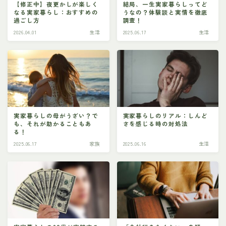
結局、一生実家暮らしってど
【修正中】夜更かしが楽しく
うなの？体験談と実情を徹底
なる実家暮らし：おすすめの
調査！
過ごし方
2026.04.01
生活
2025.06.17
生活
実家暮らしの母がうざい？で
実家暮らしのリアル：しんど
も、それが助かることもあ
さを感じる時の対処法
る！
2025.06.17
家族
2025.06.16
生活