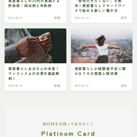
実家暮らしの20代が実践する
「会社行きたくない」を解
貯金術：成功例と失敗例
決！実家暮らしリモートワー
クで始める新しい働き方
2025.06.13
家族
2025.06.13
生活
実家暮らしおばさんの本音！
実家暮らしが経験値不足に繋
ワンランク上の日常を徹底解
がる？その実態と解決策
剖！
2025.06.13
家族
2025.06.12
生活
旅行好きは持っておきたい！
Platinum Card