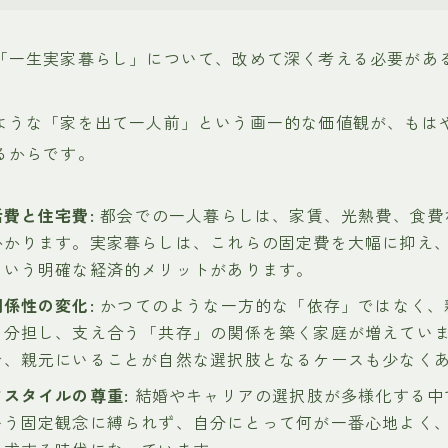
「一生実家暮らし」について、改めて深く考える必要があ
ような「家を出て一人前」という画一的な価値観が、もは
るからです。
費と住宅費:
都会での一人暮らしは、家賃、光熱費、食費
かかります。実家暮らしは、これらの固定費を大幅に抑え
という明確な経済的メリットがあります。
係性の変化:
かつてのような一方的な「依存」ではなく、
を分担し、支え合う「共存」の関係を築く家庭が増えてい
で、親元にいることが自然な選択肢となるケースも少なく
スタイルの尊重:
結婚やキャリアの選択肢が多様化する中
いう固定観念に縛られず、自分にとって何が一番心地よく