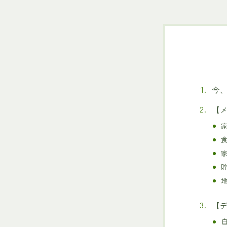
今
【
【