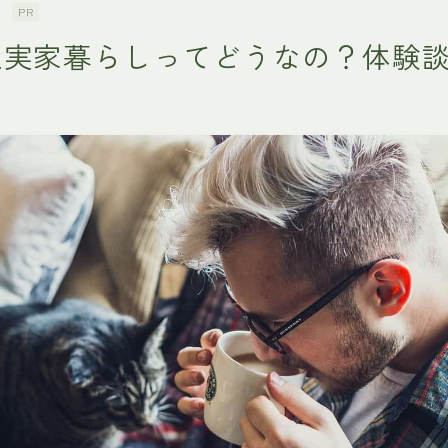
PR
生実家暮らしってどうなの？体験
！