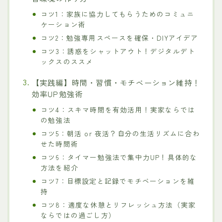
コツ1：家族に協力してもらうためのコミュニ
ケーション術
コツ2：勉強専用スペースを確保・DIYアイデア
コツ3：誘惑をシャットアウト！デジタルデト
ックスのススメ
【実践編】時間・習慣・モチベーション維持！
効率UP勉強術
コツ4：スキマ時間を有効活用！実家ならでは
の勉強法
コツ5：朝活 or 夜活？自分の生活リズムに合わ
せた時間術
コツ6：タイマー勉強法で集中力UP！具体的な
方法を紹介
コツ7：目標設定と記録でモチベーションを維
持
コツ8：適度な休憩とリフレッシュ方法（実家
ならではの過ごし方）