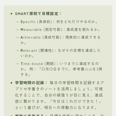
SMART原則で目標設定：
S
pecific (具体的)：何をどれだけやるのか。
M
easurable (測定可能)：達成度を測れるか。
A
chievable (達成可能)：現実的に達成できる
か。
R
elevant (関連性)：なぜその目標を達成した
いのか。
T
ime-bound (期限)：いつまでに達成するの
か。 例：「〇月〇日までに、参考書△△を3周
する」
学習時間の記録：
毎日の学習時間を記録するア
プリや手書きのノートを活用しましょう。可視
化することで、自分の頑張りが目に見え、達成
感に繋がります。「今日はこれだけできた！」
という喜びが、明日への原動力になります。
家族に共有する：
目標を家族に話すことで、応