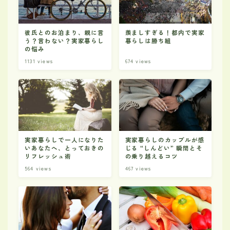
彼氏とのお泊まり、親に言
羨ましすぎる！都内で実家
う？言わない？実家暮らし
暮らしは勝ち組
の悩み
1131
views
674
views
実家暮らしで一人になりた
実家暮らしのカップルが感
いあなたへ、とっておきの
じる “しんどい” 瞬間とそ
リフレッシュ術
の乗り越えるコツ
564
views
467
views