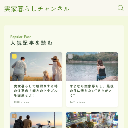
実家暮らしチャンネル
Popular Post
人気記事を読む
実家暮らしで朝帰りする時
さよなら実家暮らし、最後
の注意点！親とのトラブル
の日に伝えたい”ありがと
を回避せよ！
う”
1800
views
1481
views