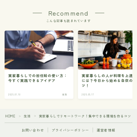
Recommend
こんな記事も読まれています
実家暮らしでの初任給の使い方：
実家暮らしの人が料理を上達
今すぐ実践できるアイデア
には？今日から始める自炊の
ツ！
2025.01.10
生活
2025.05.17
HOME
生活
実家暮らしでリモートワーク！集中できる環境を作るコツ！
＞
＞
お問い合わせ
プライバシーポリシー
運営者情報