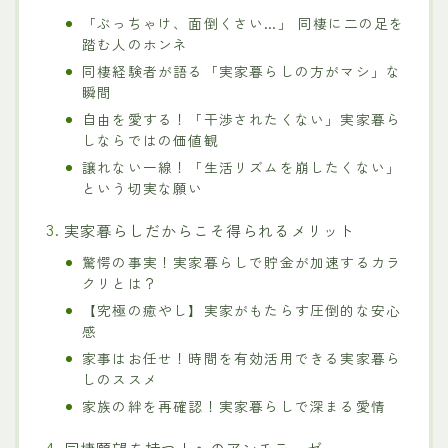
「ぶっちゃけ、面倒くさい…」 同棲に二の足を
踏む人のホンネ
同棲経験者が語る「実家暮らしの方がマシ」な
瞬間
自由を愛する！「干渉されたくない」実家暮ら
しならではの価値観
譲れない一線！「生活リズムを崩したくない」
という切実な願い
実家暮らしだからこそ得られるメリット
驚愕の事実！実家暮らしで貯金が加速するカラ
クリとは？
【究極の癒やし】実家がもたらす圧倒的な安心
感
家事はお任せ！時間を有効活用できる実家暮ら
しのススメ
家族の絆を再確認！実家暮らしで深まる愛情
同棲願望を持つ人へのアンチテーゼ