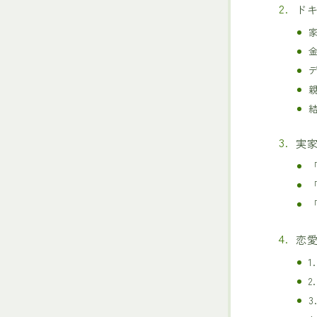
ド
実
恋