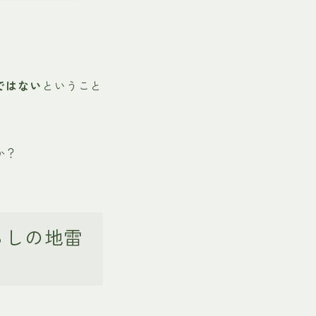
ではない
ということ
か？
らしの地雷