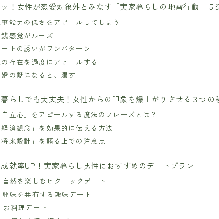
キッ！女性が恋愛対象外とみなす「実家暮らしの地雷行動」５
家事能力の低さをアピールしてしまう
金銭感覚がルーズ
デートの誘いがワンパターン
親の存在を過度にアピールする
結婚の話になると、濁す
家暮らしでも大丈夫！女性からの印象を爆上がりさせる３つの
「自立心」をアピールする魔法のフレーズとは？
「経済観念」を効果的に伝える方法
「将来設計」を語る上での注意点
愛成就率UP！実家暮らし男性におすすめのデートプラン
1. 自然を楽しむピクニックデート
2. 興味を共有する趣味デート
3. お料理デート