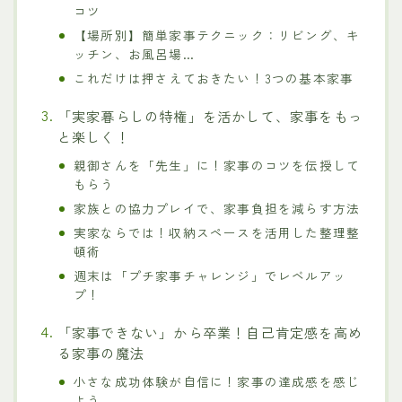
コツ
【場所別】簡単家事テクニック：リビング、キ
ッチン、お風呂場…
これだけは押さえておきたい！3つの基本家事
「実家暮らしの特権」を活かして、家事をもっ
と楽しく！
親御さんを「先生」に！家事のコツを伝授して
もらう
家族との協力プレイで、家事負担を減らす方法
実家ならでは！収納スペースを活用した整理整
頓術
週末は「プチ家事チャレンジ」でレベルアッ
プ！
「家事できない」から卒業！自己肯定感を高め
る家事の魔法
小さな成功体験が自信に！家事の達成感を感じ
よう