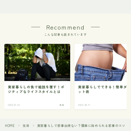
Recommend
こんな記事も読まれています
実家暮らしの負け組説を覆す！ポ
実家暮らしでできる！簡単ダ
ジティブなライフスタイルとは
ット術
2025.01.14
生活
2024.05.11
HOME
生活
実家暮らしで家事出来ない？簡単に始められる家事のコツ
＞
＞