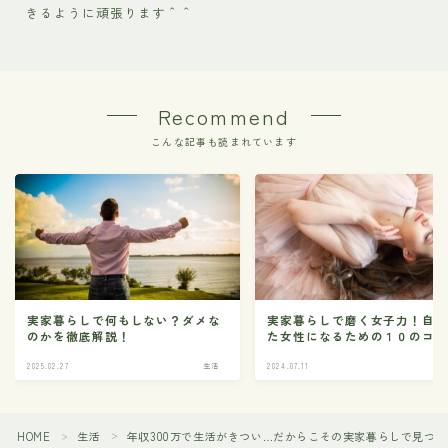
きるように頑張ります＾＾
Recommend
こんな記事も読まれています
実家暮らしで何もしない？ダメな
実家暮らしで磨く女子力！自
のかを徹底解説！
た女性になるための１０のコ
2025.02.27
生活
2024.07.11
HOME
生活
年収300万で生活がきつい…だからこその実家暮らしで見つ
＞
＞