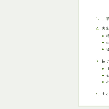
共
実
抜
ま