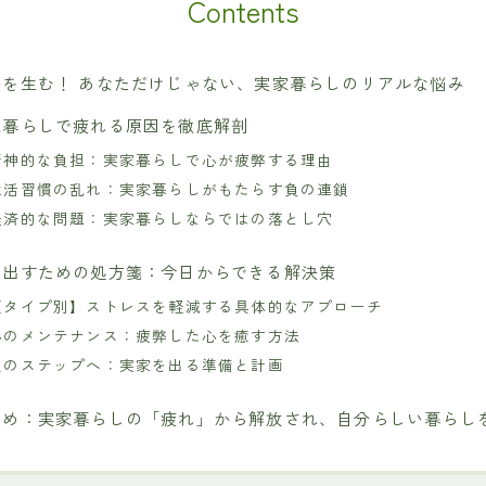
Contents
感を生む！ あなただけじゃない、実家暮らしのリアルな悩み
家暮らしで疲れる原因を徹底解剖
精神的な負担：実家暮らしで心が疲弊する理由
生活習慣の乱れ：実家暮らしがもたらす負の連鎖
経済的な問題：実家暮らしならではの落とし穴
け出すための処方箋：今日からできる解決策
【タイプ別】ストレスを軽減する具体的なアプローチ
心のメンテナンス：疲弊した心を癒す方法
次のステップへ：実家を出る準備と計画
とめ：実家暮らしの「疲れ」から解放され、自分らしい暮らし