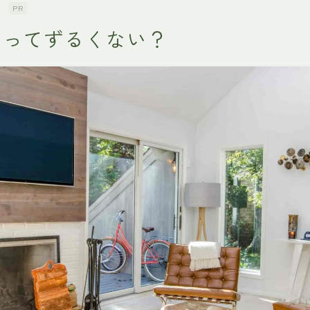
PR
しってずるくない？