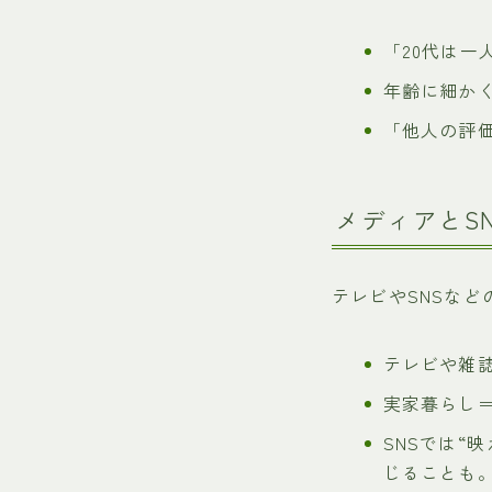
「20代は
年齢に細か
「他人の評
メディアとSN
テレビやSNSな
テレビや雑
実家暮らし
SNSでは“
じることも