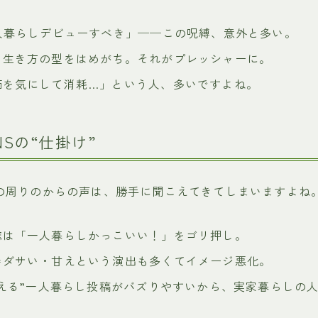
一人暮らしデビューすべき」──この呪縛、意外と多い。
く生き方の型をはめがち。それがプレッシャーに。
価を気にして消耗…」という人、多いですよね。
Sの“仕掛け”
どの周りのからの声は、勝手に聞こえてきてしまいますよね
誌は「一人暮らしかっこいい！」をゴリ押し。
＝ダサい・甘えという演出も多くてイメージ悪化。
映える”一人暮らし投稿がバズりやすいから、実家暮らしの
。