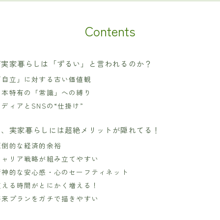
Contents
ぜ実家暮らしは「ずるい」と言われるのか？
「自立」に対する古い価値観
日本特有の「常識」への縛り
メディアとSNSの“仕掛け”
も、実家暮らしには超絶メリットが隠れてる！
圧倒的な経済的余裕
キャリア戦略が組み立てやすい
精神的な安心感・心のセーフティネット
使える時間がとにかく増える！
将来プランをガチで描きやすい